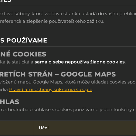
extové súbory, ktoré webová stránka ukladá do vášho prehlia
eferencií a zlepšenie používateľského zážitku.
ES POUŽÍVAME
NÉ COOKIES
ka je statická a
sama o sebe nepoužíva žiadne cookies
.
RETÍCH STRÁN – GOOGLE MAPS
vloženú mapu Google Maps, ktorá môže ukladať cookies spol
iadia
Pravidlami ochrany súkromia Google
.
ÚHLAS
 rozhodnutia o súhlase s cookies používame jeden funkčný c
Účel