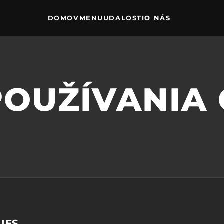
DOMOV
MENU
UDALOSTI
O NÁS
POUŽÍVANIA 
IES