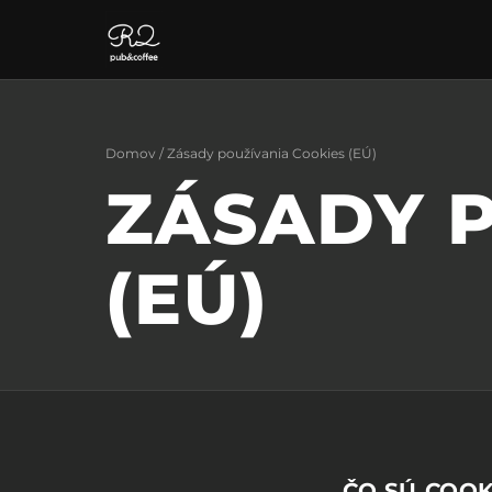
Domov
/ Zásady používania Cookies (EÚ)
ZÁSADY 
(EÚ)
ČO SÚ COOK