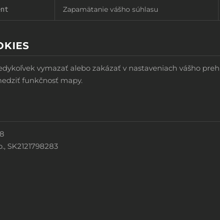
Zapamätanie vášho súhlasu
ent
OKIES
dykoľvek vymazať alebo zakázať v nastaveniach vášho prehl
edziť funkčnosť mapy.
28
.o., SK2121798283